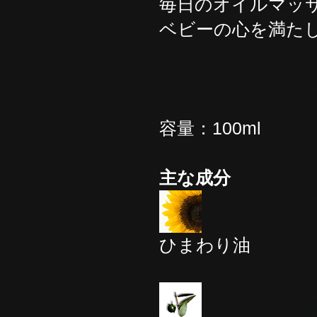
毎日のオイルマッ
ベビーの心を満た
容量：100ml
主な成分
ひまわり油