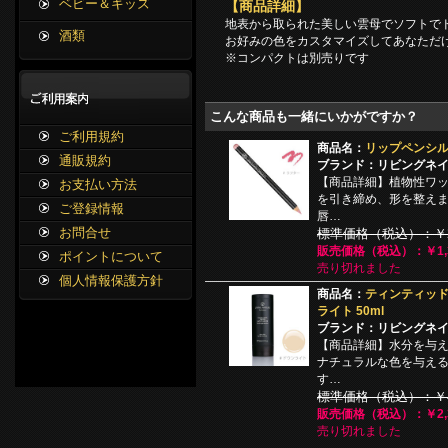
ベビー＆キッズ
【商品詳細】
地表から取られた美しい雲母でソフトで
酒類
お好みの色をカスタマイズしてあなただ
※コンパクトは別売りです
こんな商品も一緒にいかがですか？
ご利用規約
商品名：
リップペンシル
通販規約
ブランド：リビングネ
【商品詳細】植物性ワ
お支払い方法
を引き締め、形を整え
ご登録情報
唇…
お問合せ
標準価格（税込）：￥2,
販売価格（税込）：￥1,3
ポイントについて
売り切れました
個人情報保護方針
商品名：
ティンティッド
ライト 50ml
ブランド：リビングネ
【商品詳細】水分を与
ナチュラルな色を与え
す…
標準価格（税込）：￥4,
販売価格（税込）：￥2,3
売り切れました