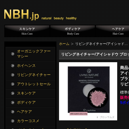
ホーム
リビングネイチャー/アイシャド…
オーガニックファー
リビングネイチャー/アイシャドウ ブロ
マシー
ホイヘンス
商品
アイ
リビングネイチャー
ブラ
リビ
アウトレットセール
標準
スキンケア
販売
ボディケア
9ポイ
ヘアケア
カラーコスメ