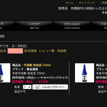
ホーム
サイトマップ
ご利
無農薬、有機栽培の植物から生ま
本
酒類
中です。(1～2件目)
品名
ブランド
販売価格
レビュー数
登録順
商品名：
芋焼酎 神楽坂 720ml
商品名
ブランド：黄金酒造
ブラン
本格芋焼酎 神楽坂 720ml …
本格芋焼酎
標準価格（税込）：￥オープンプライス
標準価
販売価格（税込）：￥1,650
販売価格
数量：
数量：
返品不可
返品不