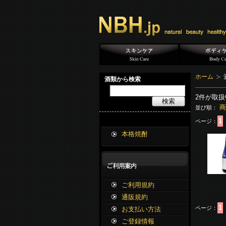
ホーム
酒類から検索
2
件が取扱
検索
商
並び順：
1
ページ：
本格焼酎
ご利用規約
通販規約
1
ページ：
お支払い方法
ご登録情報