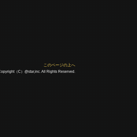
このページの上へ
opyright（C）@star,inc. All Rights Reserved.