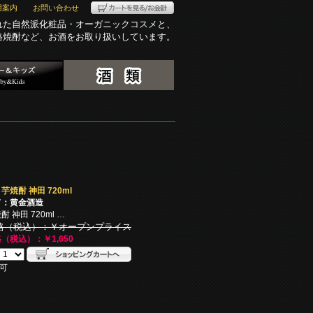
用案内
お問い合わせ
れた自然派化粧品・オーガニックコスメと、
格焼酎など、お酒をお取り扱いしています。
：
芋焼酎 神田 720ml
ド：黄金酒造
 神田 720ml …
格（税込）：￥オープンプライス
（税込）：￥1,650
可