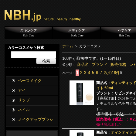
ホーム
カラーコスメ
カラーコスメから検索
103
件が取扱中です。(1～16件目)
検索
商品名
ブランド
販売価格
レ
並び順：
1
2
3
4
5
6
7
次の16件
ページ：
ベースメイク
商品名：
ティンティッド
イト 50ml
アイ
ブランド：リビングネ
【商品詳細】水分を与
リップ
ナチュラルな色を与え
す…
ネイル
標準価格（税込）：￥4,
メイクアップブラシ
販売価格（税込）：￥2,3
売り切れました
商品名：
ティンティッド