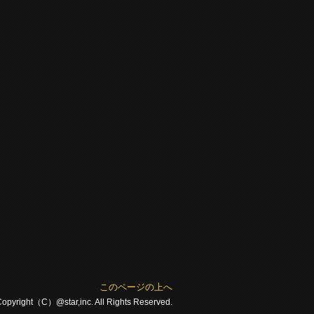
このページの上へ
opyright（C）@star,inc. All Rights Reserved.