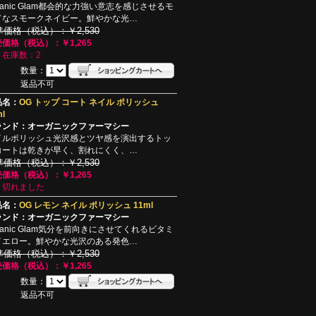
ganic Glam都会的な力強い意志を感じさせるモ
ドなスモークネイビー。鮮やかな光…
準価格（税込）：￥2,530
価格（税込）：￥1,265
り在庫数：2
数量：
返品不可
品名：
OG トップ コート ネイル ポリッシュ
l
ランド：オーガニックファーマシー
イルポリッシュ光沢感とツヤ感を演出するトッ
コートは乾きが早く、割れにくく、…
準価格（税込）：￥2,530
価格（税込）：￥1,265
り切れました
品名：
OG レモン ネイル ポリッシュ 11ml
ランド：オーガニックファーマシー
ganic Glam気分を前向きにさせてくれるビタミ
イエロー。鮮やかな光沢のある発色…
準価格（税込）：￥2,530
価格（税込）：￥1,265
数量：
返品不可