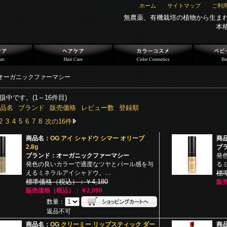
ホーム
サイトマップ
ご利
無農薬、有機栽培の植物から生ま
本
オーガニックファーマシー
扱中です。(1～16件目)
品名
ブランド
販売価格
レビュー数
登録順
2
3
4
5
6
7
8
次の16件
商品名：
OG アイ シャドウ シマー オリーブ
商
2.8g
ブ
ブランド：オーガニックファーマシー
発
発色の良いカラーで適度なツヤとパール感を与
る
えるミネラルアイシャドウ。…
標
標準価格（税込）：￥4,180
販売
販売価格（税込）：￥2,090
数量：
返品不可
商品名：
OG クリーミー リップスティック ダー
商