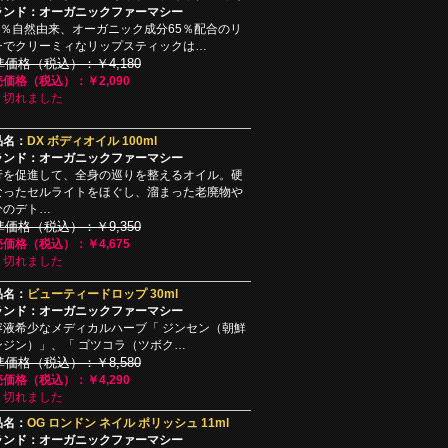
ランド：オーガニックファーマシー
00％自然由来、オーガニック成分65％配合のリ
チでクリーミィなリップスティックは…
準価格（税込）：￥4,180
価格（税込）：￥2,090
り切れました
品名：
DX ボディオイル 100ml
ランド：オーガニックファーマシー
行を促進して、全身の巡りを整えるオイル。硬
なったセルライトをほぐし、溜まった老廃物や
分のデト…
準価格（税込）：￥9,350
価格（税込）：￥4,675
り切れました
品名：
ビューティードロップ 30ml
ランド：オーガニックファーマシー
容液希少なメディカルハーブ「 ジンセン（朝鮮
ンジン）」、「 ゴツコラ（ツボク…
準価格（税込）：￥8,580
価格（税込）：￥4,290
り切れました
品名：
OG ロンドン ネイル ポリッシュ 11ml
ランド：オーガニックファーマシー