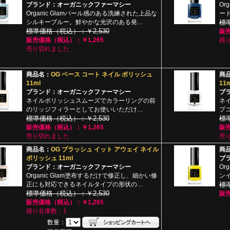
ブランド：オーガニックファーマシー
Or
Organic Glamパール感のある洗練された上品な
ー
シルキーブルー。鮮やかな光沢のある発…
標
標準価格（税込）：￥2,530
販売
販売価格（税込）：￥1,265
残
売り切れました
商品名：
OG ベース コート ネイル ポリッシュ
商
11ml
11m
ブランド：オーガニックファーマシー
ブ
ネイルポリッシュスムーズでカラーリングの前
ネ
のリッジフィラーとしてお使いいただけ…
プ
標準価格（税込）：￥2,530
標
販売価格（税込）：￥1,265
販売
売り切れました
売
商品名：
OG ブラッシュ イット アウェイ ネイル
商
ポリッシュ 11ml
ブ
ブランド：オーガニックファーマシー
Or
Organic Glam塗布するだけで修正し、細かい修
ン
正にも対応できるネイルタイプの形状の…
標
標準価格（税込）：￥2,530
販売
販売価格（税込）：￥1,265
残り在庫数：1
数量：