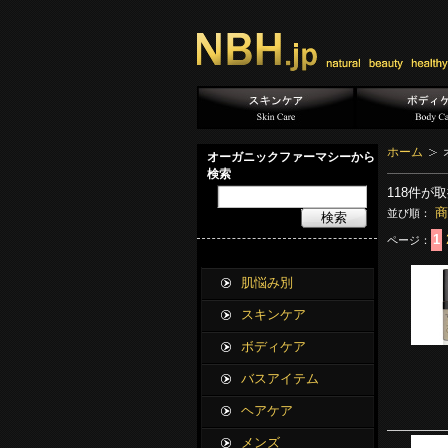
ホーム
オーガニックファーマシーから
検索
118
件が取
商
並び順：
検索
1
ページ：
肌悩み別
スキンケア
ボディケア
バスアイテム
ヘアケア
メンズ