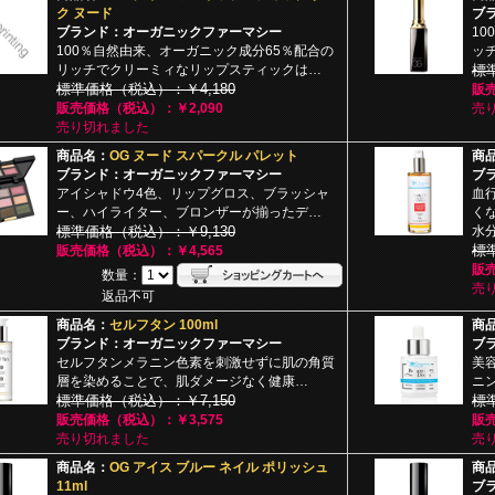
ク ヌード
ブ
ブランド：オーガニックファーマシー
1
100％自然由来、オーガニック成分65％配合の
ッ
リッチでクリーミィなリップスティックは…
標
標準価格（税込）：￥4,180
販売
販売価格（税込）：￥2,090
売
売り切れました
商品名：
OG ヌード スパークル パレット
商
ブランド：オーガニックファーマシー
ブ
アイシャドウ4色、リップグロス、ブラッシャ
血
ー、ハイライター、ブロンザーが揃ったデ…
く
標準価格（税込）：￥9,130
水
標
販売価格（税込）：￥4,565
販売
数量：
売
返品不可
商品名：
セルフタン 100ml
商
ブランド：オーガニックファーマシー
ブ
セルフタンメラニン色素を刺激せずに肌の角質
美
層を染めることで、肌ダメージなく健康…
ニ
標準価格（税込）：￥7,150
標
販売価格（税込）：￥3,575
販売
売り切れました
売
商品名：
OG アイス ブルー ネイル ポリッシュ
商
11ml
ブ