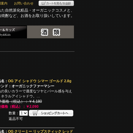
用案内
お問い合わせ
れた自然派化粧品・オーガニックコスメと、
格焼酎など、お酒をお取り扱いしています。
品名：
OG アイ シャドウ シマー ゴールド 2.8g
ランド：オーガニックファーマシー
色の良いカラーで適度なツヤとパール感を与え
ミネラルアイシャドウ。…
準価格（税込）：￥4,180
価格（税込）：￥2,090
数量：
返品不可
品名：
OG クリーミー リップスティック レッド