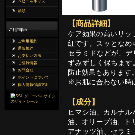
ベビー＆キッズ
酒類
【商品詳細】
ケア効果の高いリッ
ご利用規約
紅です。スッとなめ
通販規約
セラミドなどが、デ
お支払い方法
ずみずしく保ちます
ご登録情報
お問合せ
防止効果もあります
ポイントについて
※お肌に合わない時
個人情報保護方針
【成分】
ヒマシ油、カルナル
油、オリーブ油、ト
アナッツ油、セラミド