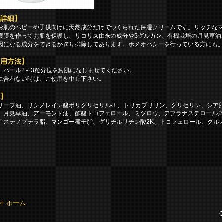
品詳細】
お肌のベビーや子供向けに天然成分だけでつくられた保湿クリームです。リッチな
護膜を作ってお肌を保護し、リコリス由来の成分やβグルカン、有機栽培の月見草油
因になる成分をできるかぎり排除してあります。ホメオパシーを行っている方にも
使用方法】
、パール2～3粒分位をお肌になじませてください。
に合わない時は、ご使用を中止下さい。
分】
リーブ油、リシノレイン酸ポリグリセリル-3 、トリカプリリン、グリセリン、シア
、月見草油、アーモンド油、酢酸トコフェロール、ミツロウ、アブラナステロールズ
アステノプテラ脂、マンゴー種子脂、グリチルリチン酸2K、トコフェロール、グル
ホーム
針
C