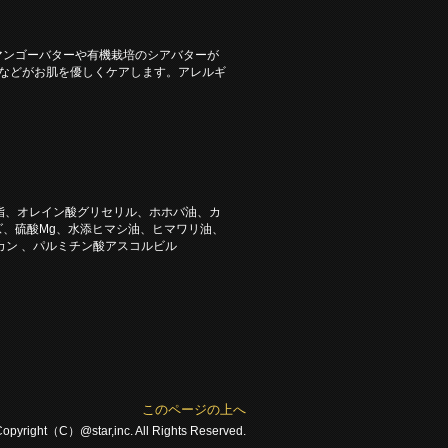
マンゴーバターや有機栽培のシアバターが
などがお肌を優しくケアします。アレルギ
。
脂、オレイン酸グリセリル、ホホバ油、カ
、硫酸Mg、水添ヒマシ油、ヒマワリ油、
カン 、パルミチン酸アスコルビル
このページの上へ
opyright（C）@star,inc. All Rights Reserved.