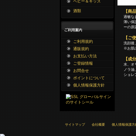
ベビー＆キッズ
酒類
【商
過敏な
薄い保
ーの原
【ご
ご利用規約
洗顔後
※お肌
通販規約
お支払い方法
【成
ご登録情報
水、オ
ノラ油
お問合せ
ショレ
ポイントについて
個人情報保護方針
サイトマップ
会社概要
個人情報保護方