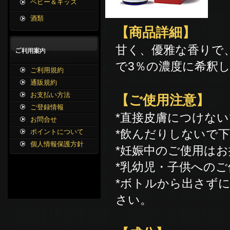
ベビー＆キッズ
酒類
【商品詳細】
甘く、優雅な香りで
で3％の濃度に希釈
ご利用規約
通販規約
お支払い方法
【ご使用注意】
ご登録情報
*直接皮膚につけな
お問合せ
*飲んだりしないで
ポイントについて
個人情報保護方針
*妊娠中のご使用は
*乳幼児・子供への
*ボトルから出さず
さい。