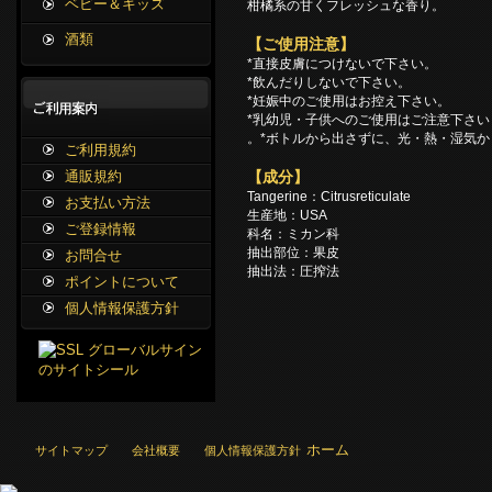
ベビー＆キッズ
柑橘系の甘くフレッシュな香り。
酒類
【ご使用注意】
*直接皮膚につけないで下さい。
*飲んだりしないで下さい。
*妊娠中のご使用はお控え下さい。
*乳幼児・子供へのご使用はご注意下さい
。*ボトルから出さずに、光・熱・湿気
ご利用規約
通販規約
【成分】
Tangerine：Citrusreticulate
お支払い方法
生産地：USA
ご登録情報
科名：ミカン科
抽出部位：果皮
お問合せ
抽出法：圧搾法
ポイントについて
個人情報保護方針
ホーム
サイトマップ
会社概要
個人情報保護方針