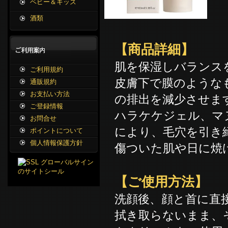
ベビー＆キッズ
酒類
【商品詳細】
肌を保湿しバランス
ご利用規約
皮膚下で膜のような
通販規約
お支払い方法
の排出を減少させま
ご登録情報
ハラケケジェル、マ
お問合せ
により、毛穴を引き
ポイントについて
個人情報保護方針
傷ついた肌や日に焼
【ご使用方法】
洗顔後、顔と首に直
拭き取らないまま、