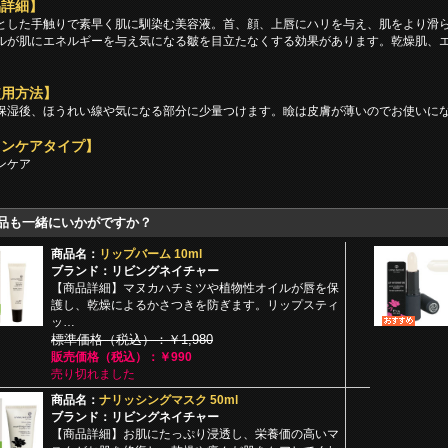
品詳細】
とした手触りで素早く肌に馴染む美容液。首、顔、上唇にハリを与え、肌をより滑
ルが肌にエネルギーを与え気になる皺を目立たなくする効果があります。乾燥肌、
使用方法】
保湿後、ほうれい線や気になる部分に少量つけます。瞼は皮膚が薄いのでお使いに
キンケアタイプ】
ンケア
品も一緒にいかがですか？
商品名：
リップバーム 10ml
ブランド：リビングネイチャー
【商品詳細】マヌカハチミツや植物性オイルが唇を保
護し、乾燥によるかさつきを防ぎます。リップスティ
ッ…
標準価格（税込）：￥1,980
販売価格（税込）：￥990
売り切れました
商品名：
ナリッシングマスク 50ml
ブランド：リビングネイチャー
【商品詳細】お肌にたっぷり浸透し、栄養価の高いマ