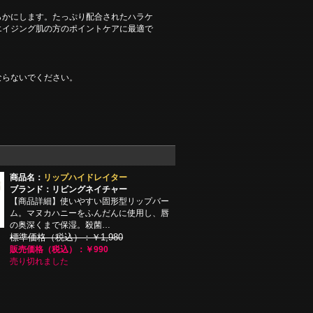
らかにします。たっぷり配合されたハラケ
エイジング肌の方のポイントケアに最適で
ならないでください。
商品名：
リップハイドレイター
ブランド：リビングネイチャー
【商品詳細】使いやすい固形型リップバー
ム。マヌカハニーをふんだんに使用し、唇
の奥深くまで保湿。殺菌…
標準価格（税込）：￥1,980
販売価格（税込）：￥990
売り切れました