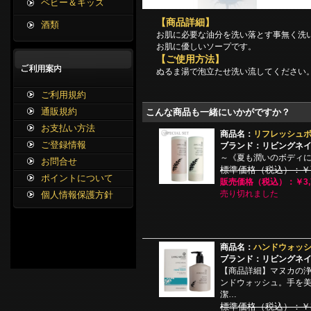
ベビー＆キッズ
【商品詳細】
酒類
お肌に必要な油分を洗い落とす事無く洗
お肌に優しいソープです。
【ご使用方法】
ぬるま湯で泡立たせ洗い流してください
ご利用規約
通販規約
こんな商品も一緒にいかがですか？
お支払い方法
商品名：
リフレッシュ
ご登録情報
ブランド：リビングネ
～《夏も潤いのボディに
お問合せ
標準価格（税込）：￥7,
ポイントについて
販売価格（税込）：￥3,7
売り切れました
個人情報保護方針
商品名：
ハンドウォッシュ
ブランド：リビングネ
【商品詳細】マヌカの
ンドウォッシュ。手を
潔…
標準価格（税込）：￥3,