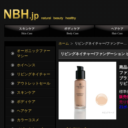
ホーム
リビングネイチャー/ファンデー…
オーガニックファー
リビングネイチャー/ファンデーション ピ
マシー
ホイヘンス
商品
ファ
リビングネイチャー
ブラ
リビ
アウトレットセール
標準
スキンケア
販売
ボディケア
売り
21ポ
ヘアケア
カラーコスメ