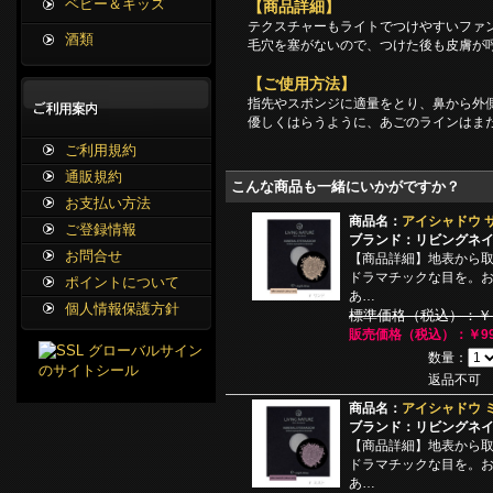
ベビー＆キッズ
【商品詳細】
テクスチャーもライトでつけやすいファ
酒類
毛穴を塞がないので、つけた後も皮膚が
【ご使用方法】
指先やスポンジに適量をとり、鼻から外
優しくはらうように、あごのラインはま
ご利用規約
通販規約
こんな商品も一緒にいかがですか？
お支払い方法
商品名：
アイシャドウ 
ご登録情報
ブランド：リビングネ
お問合せ
【商品詳細】地表から
ドラマチックな目を。
ポイントについて
あ…
個人情報保護方針
標準価格（税込）：￥1,
販売価格（税込）：￥99
数量：
返品不可
商品名：
アイシャドウ 
ブランド：リビングネ
【商品詳細】地表から
ドラマチックな目を。
あ…