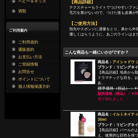
ベビー＆キッズ
【商品詳細】
テクスチャーもライトでつけやすいファ
酒類
毛穴を塞がないので、つけた後も皮膚が
【ご使用方法】
指先やスポンジに適量をとり、鼻から外
優しくはらうように、あごのラインはま
ご利用規約
通販規約
こんな商品も一緒にいかがですか？
お支払い方法
商品名：
アイシャドウ 
ご登録情報
ブランド：リビングネ
お問合せ
【商品詳細】地表から
ドラマチックな目を。
ポイントについて
あ…
個人情報保護方針
標準価格（税込）：￥1,
販売価格（税込）：￥99
売り切れました
商品名：
イルミネイティ
30ml
ブランド：リビングネ
【商品詳細】パールの
え、健康的な顔色を保