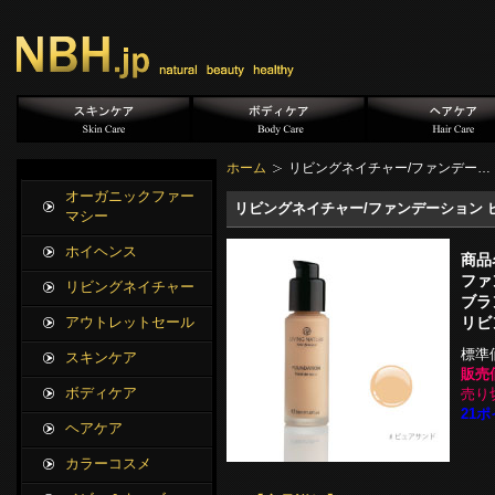
ホーム
リビングネイチャー/ファンデー…
オーガニックファー
リビングネイチャー/ファンデーション ピ
マシー
ホイヘンス
商品
ファ
リビングネイチャー
ブラ
リビ
アウトレットセール
標準
スキンケア
販売
ボディケア
売り
21ポ
ヘアケア
カラーコスメ