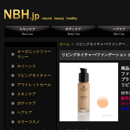
ホーム
リビングネイチャー/ファンデー…
オーガニックファー
リビングネイチャー/ファンデーション ピ
マシー
ホイヘンス
商品
ファ
リビングネイチャー
ブラ
リビ
アウトレットセール
標準
スキンケア
販売
ボディケア
売り
21ポ
ヘアケア
カラーコスメ