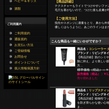
ベビー＆キッズ
【商品詳細】
テクスチャーもライトでつけやすいファ
酒類
毛穴を塞がないので、つけた後も皮膚が
【ご使用方法】
指先やスポンジに適量をとり、鼻から外
優しくはらうように、あごのラインはま
ご利用規約
通販規約
こんな商品も一緒にいかがですか？
お支払い方法
商品名：
コンシーラー ダ
ご登録情報
ブランド：リビングネ
お問合せ
【商品詳細】肌のシミ
限に抑え、より美しい
ポイントについて
方…
個人情報保護方針
標準価格（税込）：￥3,
販売価格（税込）：￥1,8
売り切れました
商品名：
リップスティッ
ブランド：リビングネ
【商品詳細】植物性ワ
を防ぎ滑らかな使い心
ま…