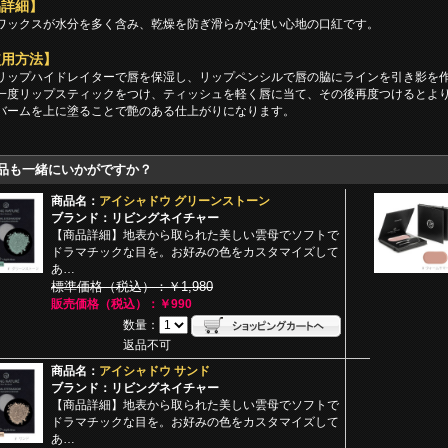
品詳細】
ワックスが水分を多く含み、乾燥を防ぎ滑らかな使い心地の口紅です。
使用方法】
リップハイドレイターで唇を保湿し、リップペンシルで唇の脇にラインを引き影を
一度リップスティックをつけ、ティッシュを軽く唇に当て、その後再度つけるとよ
バームを上に塗ることで艶のある仕上がりになります。
品も一緒にいかがですか？
商品名：
アイシャドウ グリーンストーン
ブランド：リビングネイチャー
【商品詳細】地表から取られた美しい雲母でソフトで
ドラマチックな目を。お好みの色をカスタマイズして
あ…
標準価格（税込）：￥1,980
販売価格（税込）：￥990
数量：
返品不可
商品名：
アイシャドウ サンド
ブランド：リビングネイチャー
【商品詳細】地表から取られた美しい雲母でソフトで
ドラマチックな目を。お好みの色をカスタマイズして
あ…