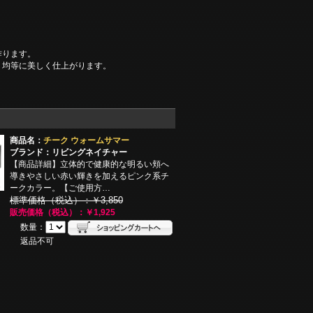
作ります。
り均等に美しく仕上がります。
商品名：
チーク ウォームサマー
ブランド：リビングネイチャー
【商品詳細】立体的で健康的な明るい頬へ
導きやさしい赤い輝きを加えるピンク系チ
ークカラー。【ご使用方…
標準価格（税込）：￥3,850
販売価格（税込）：￥1,925
数量：
返品不可