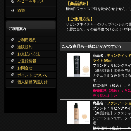
ベビー＆キッズ
【商品詳細】
植物性ワックスで唇を乾燥させません。
酒類
【ご使用方法】
リビングネイチャーのリップペンシルで
く唇に当て、その後再度つけるとより均
ご利用規約
こんな商品も一緒にいかがですか？
通販規約
お支払い方法
商品名：
ティンティッド
ライト 50ml
ご登録情報
ブランド：リビングネ
お問合せ
【商品詳細】水分を与
ポイントについて
ナチュラルな色を与え
す…
個人情報保護方針
標準価格（税込）：￥4,
販売価格（税込）：￥2,3
売り切れました
商品名：
ファンデーション
ブランド：リビングネ
【商品詳細】テクスチ
ンデーションです。ソ
毛…
標準価格（税込）：￥4,