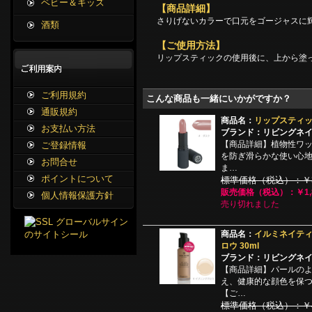
ベビー＆キッズ
【商品詳細】
さりげないカラーで口元をゴージャスに
酒類
【ご使用方法】
リップスティックの使用後に、上から塗
ご利用規約
こんな商品も一緒にいかがですか？
通販規約
商品名：
リップスティッ
お支払い方法
ブランド：リビングネ
【商品詳細】植物性ワ
ご登録情報
を防ぎ滑らかな使い心
お問合せ
ま…
ポイントについて
標準価格（税込）：￥3,
販売価格（税込）：￥1,8
個人情報保護方針
売り切れました
商品名：
イルミネイティ
ロウ 30ml
ブランド：リビングネ
【商品詳細】パールの
え、健康的な顔色を保
【ご…
標準価格（税込）：￥4,