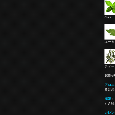
ペパー
ユーカ
ティー
100
アロエ
る効果
海藻
：
引き締
カレン