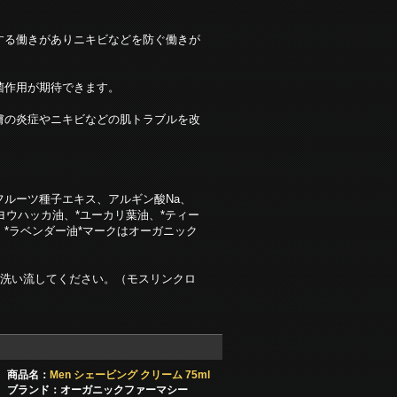
。
する働きがありニキビなどを防ぐ働きが
菌作用が期待できます。
膚の炎症やニキビなどの肌トラブルを改
フルーツ種子エキス、アルギン酸Na、
ヨウハッカ油、*ユーカリ葉油、*ティー
*ラベンダー油*マークはオーガニック
て洗い流してください。（モスリンクロ
商品名：
Men シェービング クリーム 75ml
ブランド：オーガニックファーマシー