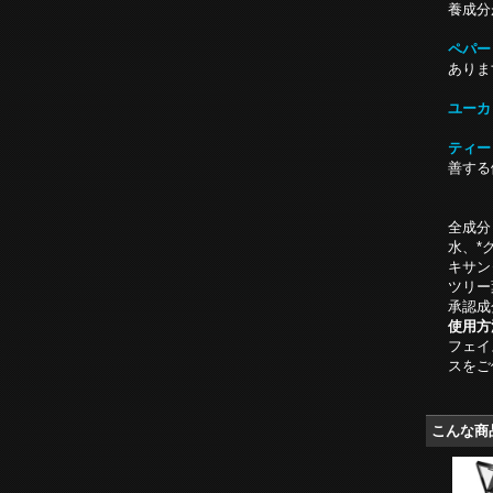
養成分
ペパー
ありま
ユーカ
ティー
善する
全成分
水、*
キサン
ツリー
承認成
使用方
フェイ
スをご
こんな商