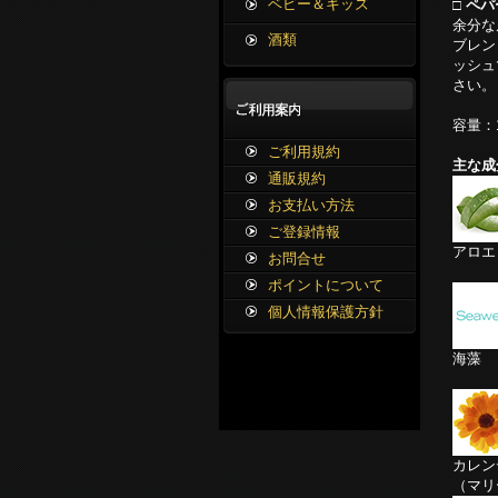
ベビー＆キッズ
□ ペ
余分な
酒類
ブレン
ッシュ
さい。
容量：1
ご利用規約
主な成
通販規約
お支払い方法
ご登録情報
アロエ
お問合せ
ポイントについて
個人情報保護方針
海藻
カレン
（マリ