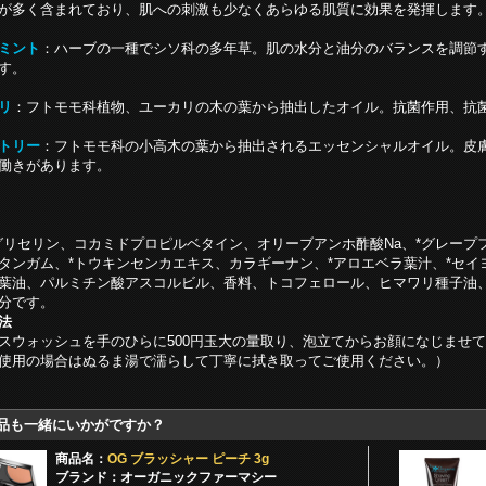
が多く含まれており、肌への刺激も少なくあらゆる肌質に効果を発揮します
ミント
：ハーブの一種でシソ科の多年草。肌の水分と油分のバランスを調節
す。
リ
：フトモモ科植物、ユーカリの木の葉から抽出したオイル。抗菌作用、抗
トリー
：フトモモ科の小高木の葉から抽出されるエッセンシャルオイル。皮
働きがあります。
グリセリン、コカミドプロピルベタイン、オリーブアンホ酢酸Na、*グレープ
タンガム、*トウキンセンカエキス、カラギーナン、*アロエベラ葉汁、*セイ
葉油、パルミチン酸アスコルビル、香料、トコフェロール、ヒマワリ種子油、
分です。
法
スウォッシュを手のひらに500円玉大の量取り、泡立てからお顔になじませ
使用の場合はぬるま湯で濡らして丁寧に拭き取ってご使用ください。）
品も一緒にいかがですか？
商品名：
OG ブラッシャー ピーチ 3g
ブランド：オーガニックファーマシー