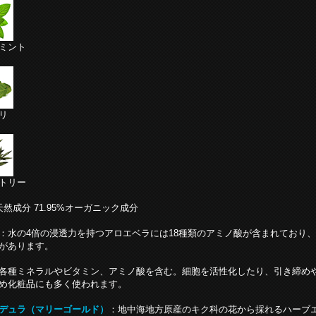
ミント
リ
トリー
%天然成分 71.95%オーガニック成分
：水の4倍の浸透力を持つアロエベラには18種類のアミノ酸が含まれており
があります。
各種ミネラルやビタミン、アミノ酸を含む。細胞を活性化したり、引き締め
め化粧品にも多く使われます。
デュラ（マリーゴールド）
：地中海地方原産のキク科の花から採れるハーブ