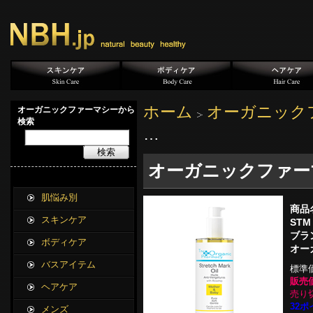
ホーム
オーガニック
オーガニックファーマシーから
検索
…
検索
オーガニックファーマシ
肌悩み別
商品
スキンケア
STM
ブラ
ボディケア
オー
バスアイテム
標準
販売価
ヘアケア
売り
32ポ
メンズ