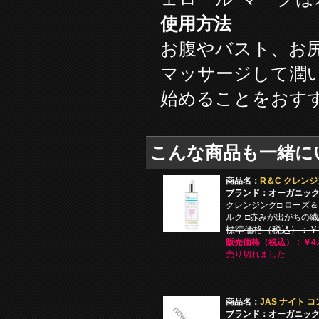
使用方法
お腹やバスト、お
マッサージして潤
始めることをおす
こんな商品も一緒に
商品名：
R＆C クレンジン
ブランド：オーガニッ
クレンジング□ ローズ
ルク □赤みが出がちの
標準価格（税込）：￥8,
販売価格（税込）：￥4,4
売り切れました
商品名：
JAS ナイト コ
ブランド：オーガニッ