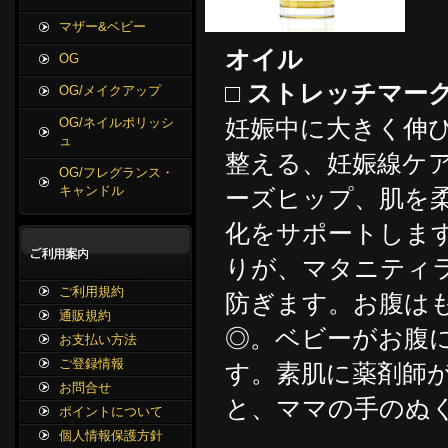
マザー&ベビー
オイル
OG
□ ストレッチマーク
OG/メイクアップ
妊娠中に大きく伸
OG/ネイルポリッシ
ュ
整える、妊娠線ケ
OG/フレグランス・
キャンドル
ーズヒップ、肌を
化をサポートしま
りが、マタニティ
ご利用規約
防ぎます。お腹は
通販規約
◎。ベビーがお腹
お支払い方法
ご登録情報
す。素肌に薬剤師
お問合せ
と、ママの手のぬ
ポイントについて
個人情報保護方針