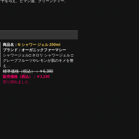
ツヤを与え、ヒマシ油、グリーンティー、
商品名：
N シャワー ジェル 200ml
ブランド：オーガニックファーマシー
シャワージェル□ ネロリ シャワージェル □
グレープフルーツやレモンが肌のキメを整
え…
標準価格（税込）：￥6,380
販売価格（税込）：￥3,190
売り切れました