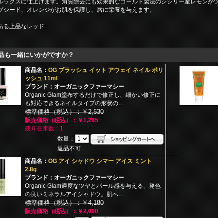
ルックスに仕上げます。角質除去にも効果的なコールド製法のシシリー産レモンが
プシード、オレンジがお肌を保護し、唇に栄養を与えます。
ある上品なレッド
品も一緒にいかがですか？
商品名：
OG ブラッシュ イット アウェイ ネイル ポリ
ッシュ 11ml
ブランド：オーガニックファーマシー
Organic Glam塗布するだけで修正し、細かい修正に
も対応できるネイルタイプの形状の…
標準価格（税込）：￥2,530
販売価格（税込）：￥1,265
残り在庫数：1
数量：
返品不可
商品名：
OG アイ シャドウ シマー アイス ミント
2.8g
ブランド：オーガニックファーマシー
Organic Glam適度なツヤとパール感を与える、発色
の良いミネラルアイシャドウ。肌へ…
標準価格（税込）：￥4,180
販売価格（税込）：￥2,090