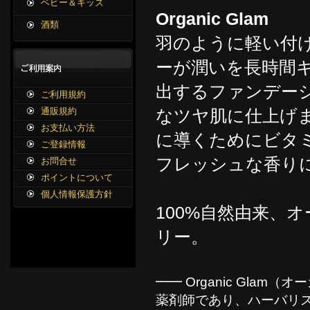
ベビー＆キッズ
Organic Glam
酒類
羽のように軽い付
ーが潤いを長時間
出するファンデー
ご利用規約
なツヤ肌に仕上げ
通販規約
お支払い方法
に導くためにビタミ
ご登録情報
フレッシュな香りに包
お問合せ
ポイントについて
個人情報保護方針
100%自然由来、
リー。
━━ Organic Glam
薬剤師であり、ハーバリ