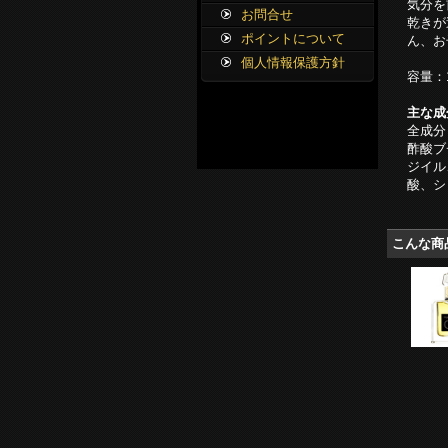
気分を
お問合せ
乾きが
ポイントについて
ん、お
個人情報保護方針
容量：1
主な成
全成分
酢酸ブ
ジイル
酸、シ
こんな商