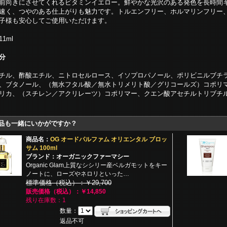
前向きにさせてくれるビタミンイエロー。鮮やかな光沢のある発色を長時間
速く、つやのある仕上がりも魅力です。トルエンフリー、ホルマリンフリー
子様も安心してご使用いただけます。
1ml
分
チル、酢酸エチル、ニトロセルロース、イソプロパノール、ポリビニルブチ
、ブタノール、（無水フタル酸／無水トリメリト酸／グリコールズ）コポリ
リカ、（スチレン／アクリレーツ）コポリマー、クエン酸アセチルトリブチ
品も一緒にいかがですか？
商品名：
OG オードパルファム オリエンタル ブロッ
サム 100ml
ブランド：オーガニックファーマシー
Organic Glam上質なシシリー産ベルガモットをキー
ノートに、ローズやネロリといった…
標準価格（税込）：￥29,700
販売価格（税込）：￥14,850
残り在庫数：1
数量：
返品不可