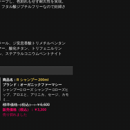
キープし、色割れもせず耐久性を実現。
、フタル酸ジブチルフリーなので妊婦さ
ラール、ジ安息香酸トリメチルペンタン
マー、酸化チタン、トリフェニルリン
ル、ステアラルコニウムベントナイト
商品名：
R シャンプー 200ml
ブランド：オーガニックファーマシー
シャンプー□ ローズ シャンプー □ローズヒ
ップ、アロエと、アリニカ、セージ、カモ
ミ…
標準価格（税込）：￥6,600
販売価格（税込）：￥3,300
売り切れました