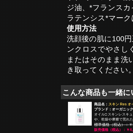
ジ油、*フランスカ
ラテンシス*マー
使用方法
洗顔後の肌に100
ンクロスでやさし
またはそのまま洗
き取ってください
こんな商品も一緒に
商品名：
スキン Res オイ
ブランド：オーガニッ
オイル□ スキンレスキュ
や、乾燥や摩擦で荒れ
標準価格（税込）：￥9,
販売価格（税込）：￥4,5