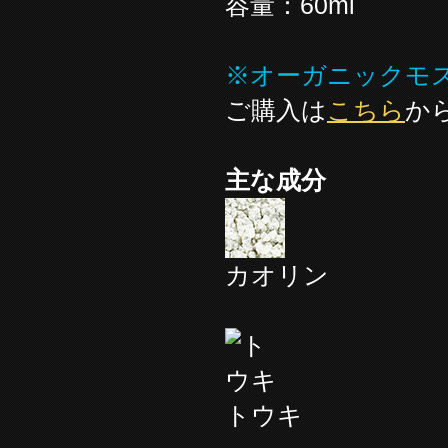
容量：60ml
※オーガニックモ
ご購入は
こちら
か
主な成分
カオリン
トウキ