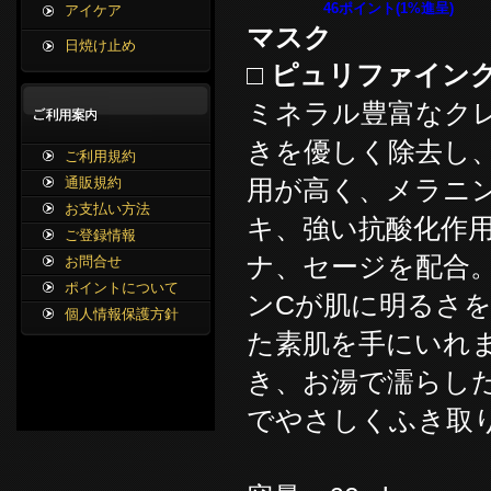
46ポイント(1%進呈)
アイケア
マスク
日焼け止め
□ ピュリファイング
ミネラル豊富なク
きを優しく除去し
ご利用規約
用が高く、メラニ
通販規約
お支払い方法
キ、強い抗酸化作
ご登録情報
ナ、セージを配合
お問合せ
ポイントについて
ンCが肌に明るさを
個人情報保護方針
た素肌を手にいれま
き、お湯で濡らし
でやさしくふき取