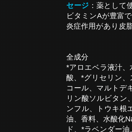
セージ
：薬として
ビタミンAが豊富
炎症作用があり皮
全成分
*アロエベラ液汁、
酸、*グリセリン
コール、マルトデ
リン酸ソルビタン
ンフル、トウキ根
油、香料、水酸化
ド、*ラベンダー油