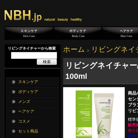
ホーム
リビングネイ
リビングネイチャーから検索
検索
リビングネイチャー
100ml
スキンケア
ボディケア
商品
セン
メンズ
ブラ
リビ
ヘアケア
標準
コスメ
販売価
売り
セット商品
19ポ