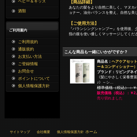
ベビー＆キッズ
【商品詳細】
あなたの髪をより自然に美しく。マヌカ
酒類
ョナー。油分バランスを整え、自然な美
【ご使用方法】
『バランシングシャンプー』を使用後、
指の腹を使い優しくマッサージしてくだ
ご利用規約
通販規約
こんな商品も一緒にいかがですか？
お支払い方法
商品名：
ヘアケアセッ
ご登録情報
ー＆コンディショナー
お問合せ
ブランド：リビングネ
《髪にやさしく栄養豊
ポイントについて
♪》～シ…
個人情報保護方針
標準価格（税込）：￥5,
販売価格（税込）：￥2,8
売り切れました
ホーム
サイトマップ
会社概要
個人情報保護方針