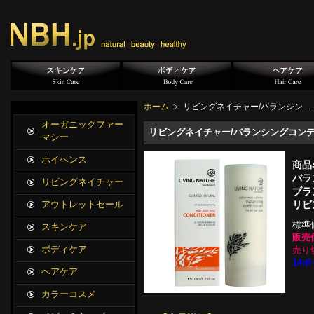
ホーム
リビングネイチャー/バランシン…
オーガニックファー
リビングネイチャー/バランシングコンディ
マシー
ホイヘンス
商品
バラ
リビングネイチャー
ブラ
リビ
アウトレットセール
標準
スキンケア
販売
ボディケア
売り
14ポ
ヘアケア
カラーコスメ