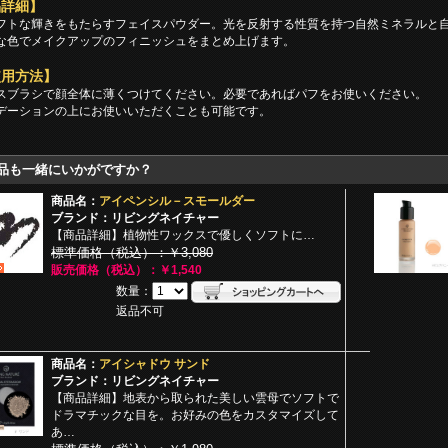
品詳細】
フトな輝きをもたらすフェイスパウダー。光を反射する性質を持つ自然ミネラルと
な色でメイクアップのフィニッシュをまとめ上げます。
使用方法】
スブラシで顔全体に薄くつけてください。必要であればパフをお使いください。
デーションの上にお使いいただくことも可能です。
品も一緒にいかがですか？
商品名：
アイペンシル－スモールダー
ブランド：リビングネイチャー
【商品詳細】植物性ワックスで優しくソフトに…
標準価格（税込）：￥3,080
販売価格（税込）：￥1,540
数量：
返品不可
商品名：
アイシャドウ サンド
ブランド：リビングネイチャー
【商品詳細】地表から取られた美しい雲母でソフトで
ドラマチックな目を。お好みの色をカスタマイズして
あ…