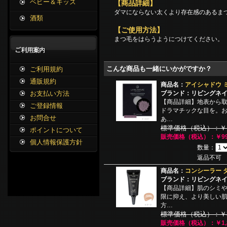
ベビー＆キッズ
【商品詳細】
ダマにならない太くより存在感のあるま
酒類
【ご使用方法】
まつ毛をはらうようにつけてください。
こんな商品も一緒にいかがですか？
ご利用規約
通販規約
商品名：
アイシャドウ 
ブランド：リビングネ
お支払い方法
【商品詳細】地表から
ご登録情報
ドラマチックな目を。
お問合せ
あ…
標準価格（税込）：￥1,
ポイントについて
販売価格（税込）：￥99
個人情報保護方針
数量：
返品不可
商品名：
コンシーラー ダ
ブランド：リビングネ
【商品詳細】肌のシミ
限に抑え、より美しい
方…
標準価格（税込）：￥3,
販売価格（税込）：￥1,8