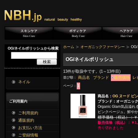
ホーム
オーガニックファーマシー
OG
OG/ネイルポリッシュから検索
OG/ネイルポリッシュ
検索
13
件が取扱中です。(1～13件目)
商品名
ブランド
販売価格
レ
並び順：
ネイル
1
ページ：
商品名：
OG ヌード ピン
ブランド：オーガニッ
Organic Glam気
ピンクベージュ。鮮や
ご利用規約
標準価格（税込）：￥2,
通販規約
販売価格（税込）：￥1,2
お支払い方法
売り切れました
ご登録情報