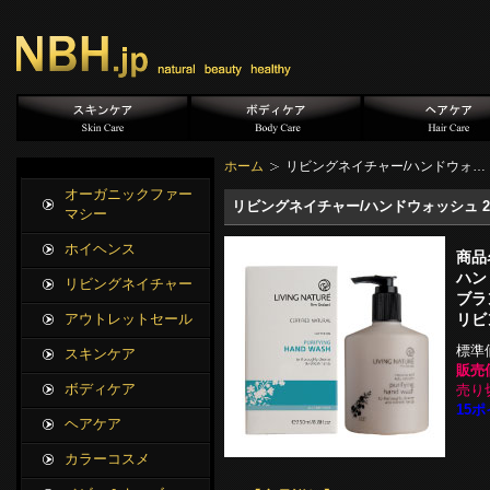
ホーム
リビングネイチャー/ハンドウォ…
オーガニックファー
リビングネイチャー/ハンドウォッシュ 25
マシー
ホイヘンス
商品
ハン
リビングネイチャー
ブラ
リビ
アウトレットセール
標準
スキンケア
販売
ボディケア
売り
15ポ
ヘアケア
カラーコスメ