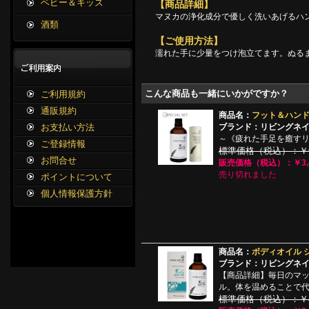
ベビー＆キッズ
【商品詳細】
マヌカの浄化成分で優しく洗いあげるハ
酒類
【ご使用方法】
濡れた手に少量をつけ泡立てます。ぬる
こんな商品も一緒にいかがですか？
ご利用規約
通販規約
商品名：
フット＆ハン
ブランド：リビングネ
お支払い方法
～《疲れた手足を癒すリ
ご登録情報
標準価格（税込）：￥6,
お問合せ
販売価格（税込）：￥3,4
売り切れました
ポイントについて
個人情報保護方針
商品名：
ボディオイル シ
ブランド：リビングネ
【商品詳細】毎日のマ
ル。体を温めることで
標準価格（税込）：￥4,