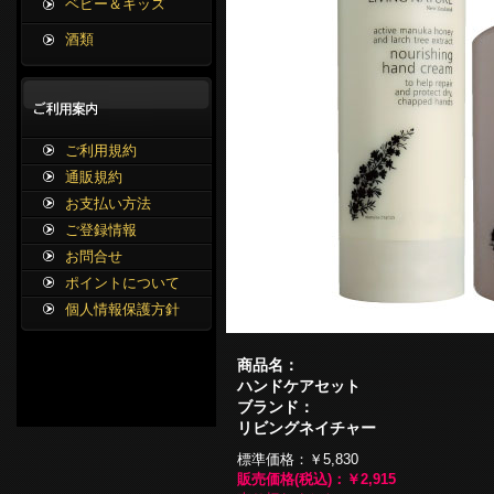
ベビー＆キッズ
酒類
ご利用規約
通販規約
お支払い方法
ご登録情報
お問合せ
ポイントについて
個人情報保護方針
商品名：
ハンドケアセット
ブランド：
リビングネイチャー
標準価格：
￥5,830
販売価格(税込)：
￥2,915