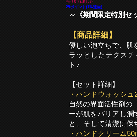
売り切れました
29ポイント(1%進呈)
～《期間限定特別セ
【商品詳細】
優しい泡立ちで、肌
ラッとしたテクスチ
ト♪
【セット詳細】
・ハンドウォッシュ25
自然の界面活性剤の
ーが肌をバリアし潤
と、そして清潔に保
・ハンドクリーム50m