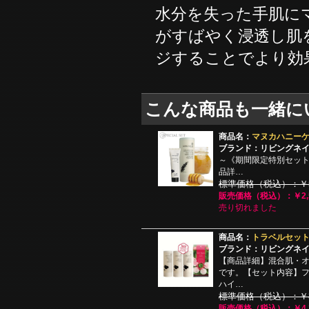
水分を失った手肌に
がすばやく浸透し肌
ジすることでより効
こんな商品も一緒に
商品名：
マヌカハニー
ブランド：リビングネ
～《期間限定特別セッ
品詳…
標準価格（税込）：￥5,
販売価格（税込）：￥2,5
売り切れました
商品名：
トラベルセット
ブランド：リビングネ
【商品詳細】混合肌・
です。【セット内容】フォ
ハイ…
標準価格（税込）：￥8,
販売価格（税込）：￥4,3