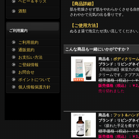
ベビー＆キッズ
【商品詳細】
肌を乾燥させず肌をやわらかくさせる自
酒類
さわやかで元気の出る香りです。
【ご使用方法】
ぬるま湯で泡立たせ洗い流してください
ご利用規約
こんな商品も一緒にいかがですか？
通販規約
お支払い方法
商品名：
ボディクリーム 
ブランド：リビングネ
ご登録情報
【商品詳細】保湿力の
お問合せ
クリームです。クプア
ポイントについて
標準価格（税込）：￥4,
販売価格（税込）：￥2,4
個人情報保護方針
売り切れました
商品名：
フット＆ハン
ブランド：リビングネ
～《疲れた手足を癒すリ
標準価格（税込）：￥6,
販売価格（税込）：￥3,4