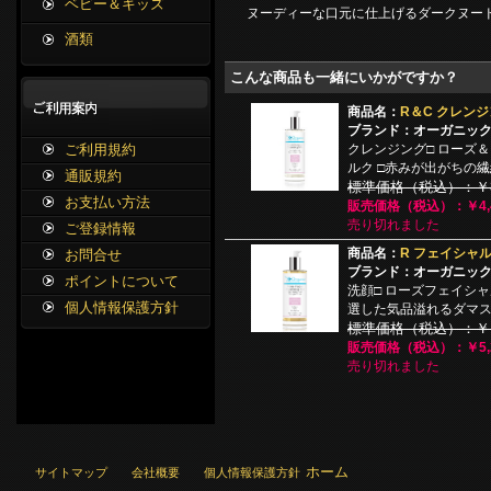
ベビー＆キッズ
ヌーディーな口元に仕上げるダークヌー
酒類
こんな商品も一緒にいかがですか？
商品名：
R＆C クレンジン
ブランド：オーガニッ
クレンジング□ ローズ
ご利用規約
ルク □赤みが出がちの
通販規約
標準価格（税込）：￥8,
お支払い方法
販売価格（税込）：￥4,4
売り切れました
ご登録情報
商品名：
R フェイシャル
お問合せ
ブランド：オーガニッ
ポイントについて
洗顔□ ローズフェイシャ
個人情報保護方針
選した気品溢れるダマ
標準価格（税込）：￥10
販売価格（税込）：￥5,2
売り切れました
ホーム
サイトマップ
会社概要
個人情報保護方針